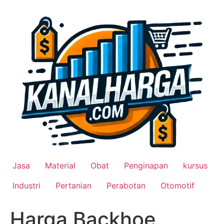
Lewati
ke
konten
Jasa
Material
Obat
Penginapan
kursus
Industri
Pertanian
Perabotan
Otomotif
Harga Backhoe