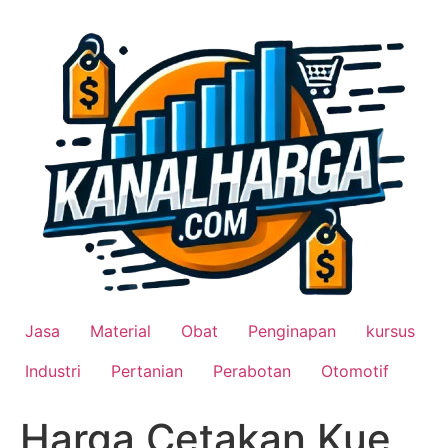
Lewati
ke
konten
Jasa
Material
Obat
Penginapan
kursus
Industri
Pertanian
Perabotan
Otomotif
Harga Cetakan Kue