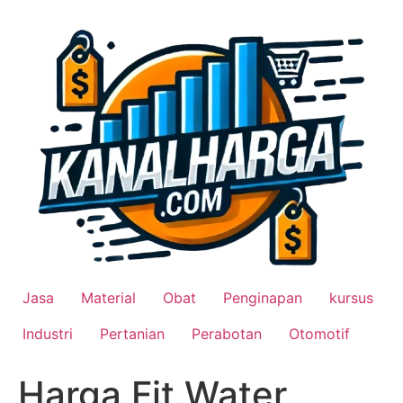
Lewati
ke
konten
Jasa
Material
Obat
Penginapan
kursus
Industri
Pertanian
Perabotan
Otomotif
Harga Fit Water