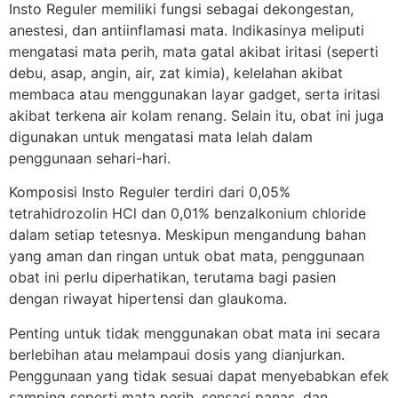
Insto Reguler memiliki fungsi sebagai dekongestan,
anestesi, dan antiinflamasi mata. Indikasinya meliputi
mengatasi mata perih, mata gatal akibat iritasi (seperti
debu, asap, angin, air, zat kimia), kelelahan akibat
membaca atau menggunakan layar gadget, serta iritasi
akibat terkena air kolam renang. Selain itu, obat ini juga
digunakan untuk mengatasi mata lelah dalam
penggunaan sehari-hari.
Komposisi Insto Reguler terdiri dari 0,05%
tetrahidrozolin HCl dan 0,01% benzalkonium chloride
dalam setiap tetesnya. Meskipun mengandung bahan
yang aman dan ringan untuk obat mata, penggunaan
obat ini perlu diperhatikan, terutama bagi pasien
dengan riwayat hipertensi dan glaukoma.
Penting untuk tidak menggunakan obat mata ini secara
berlebihan atau melampaui dosis yang dianjurkan.
Penggunaan yang tidak sesuai dapat menyebabkan efek
samping seperti mata perih, sensasi panas, dan