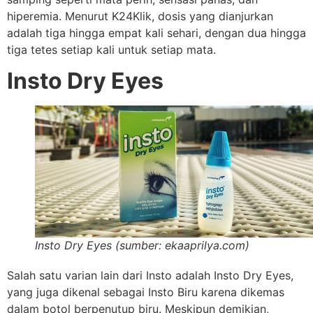
hiperemia. Menurut K24Klik, dosis yang dianjurkan
adalah tiga hingga empat kali sehari, dengan dua hingga
tiga tetes setiap kali untuk setiap mata.
Insto Dry Eyes
Insto Dry Eyes (sumber: ekaaprilya.com)
Salah satu varian lain dari Insto adalah Insto Dry Eyes,
yang juga dikenal sebagai Insto Biru karena dikemas
dalam botol berpenutup biru. Meskipun demikian,