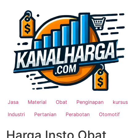
Lewati
ke
konten
Jasa
Material
Obat
Penginapan
kursus
Industri
Pertanian
Perabotan
Otomotif
Harga Insto Obat