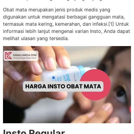
Obat mata merupakan jenis produk medis yang
digunakan untuk mengatasi berbagai gangguan mata,
termasuk mata kering, kemerahan, dan infeksi.[1] Untuk
informasi lebih lanjut mengenai varian Insto, Anda dapat
melihat ulasan yang tersedia.
Insto Regular