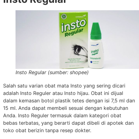
Insto Regular (sumber: shopee)
Salah satu varian obat mata Insto yang sering dicari
adalah Insto Reguler atau Insto hijau. Obat ini dijual
dalam kemasan botol plastik tetes dengan isi 7,5 ml dan
15 ml. Anda dapat membeli sesuai dengan kebutuhan
Anda. Insto Reguler termasuk dalam kategori obat
bebas terbatas, yang berarti dapat dibeli di apotek dan
toko obat berizin tanpa resep dokter.