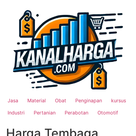
Lewati
ke
konten
Jasa
Material
Obat
Penginapan
kursus
Industri
Pertanian
Perabotan
Otomotif
Harga Tembaga