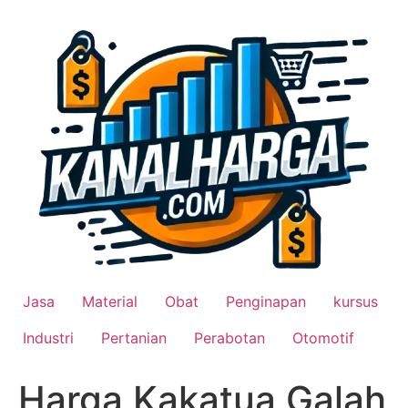
Lewati
ke
konten
Jasa
Material
Obat
Penginapan
kursus
Industri
Pertanian
Perabotan
Otomotif
Harga Kakatua Galah