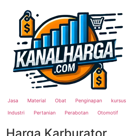
Lewati
ke
konten
Jasa
Material
Obat
Penginapan
kursus
Industri
Pertanian
Perabotan
Otomotif
Harga Karburator