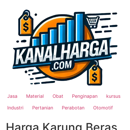
Lewati
ke
konten
Jasa
Material
Obat
Penginapan
kursus
Industri
Pertanian
Perabotan
Otomotif
Harga Karung Beras