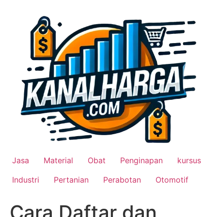
Lewati
ke
konten
Jasa
Material
Obat
Penginapan
kursus
Industri
Pertanian
Perabotan
Otomotif
Cara Daftar dan