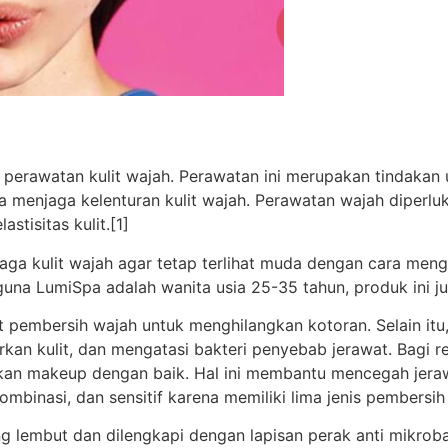
 perawatan kulit wajah. Perawatan ini merupakan tindakan
 menjaga kelenturan kulit wajah. Perawatan wajah diperluk
tisitas kulit.[1]
jaga kulit wajah agar tetap terlihat muda dengan cara men
guna LumiSpa adalah wanita usia 25-35 tahun, produk ini j
t pembersih wajah untuk menghilangkan kotoran. Selain itu,
rkan kulit, dan mengatasi bakteri penyebab jerawat. Bagi
ihkan makeup dengan baik. Hal ini membantu mencegah jera
 kombinasi, dan sensitif karena memiliki lima jenis pembersi
ang lembut dan dilengkapi dengan lapisan perak anti mikroba