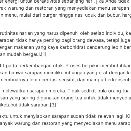
 energi untuk beraktivitas sepanjang hari, jika Anda tida
yak warung dan restoran yang menyediakan menu sarapan y
n menu, mulai dari burger hingga nasi uduk dan bubur, h
utinitas harian yang harus dipenuhi oleh setiap individu, 
Sarapan tidak hanya penting bagi orang dewasa, tetapi juga
dengan makanan yang kaya karbohidrat cenderung lebih ber
dan mudah bergaul.[1]
itif pada perkembangan otak. Proses berpikir membutuhkan 
ukkan bahwa sarapan memiliki hubungan yang erat dengan k
 membuatnya lebih cerdas, sensitif, dan mampu berkonsentr
 melewatkan sarapan mereka. Tidak sedikit pula orang tua
asan yang sering digunakan orang tua untuk tidak menyedi
iketahui tidak sarapan.[3]
tu untuk menyiapkan sarapan sudah tidak relevan lagi. Kin
 banyak warung dan restoran yang menyediakan menu sarap