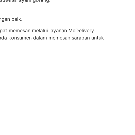
 suwiran ayam goreng.
ngan baik.
apat memesan melalui layanan McDelivery.
pada konsumen dalam memesan sarapan untuk