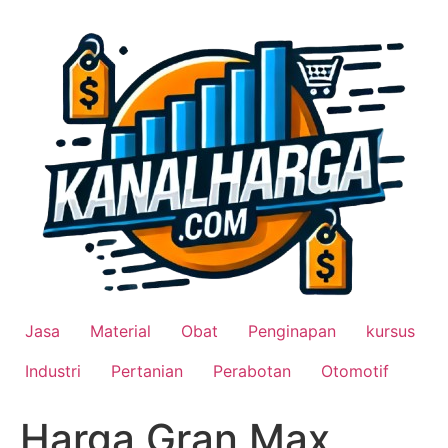
Lewati
ke
konten
Jasa
Material
Obat
Penginapan
kursus
Industri
Pertanian
Perabotan
Otomotif
Harga Gran Max