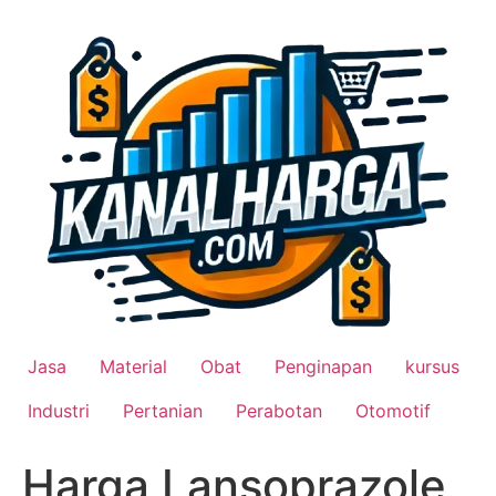
Lewati
ke
konten
Jasa
Material
Obat
Penginapan
kursus
Industri
Pertanian
Perabotan
Otomotif
Harga Lansoprazole