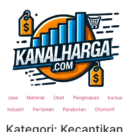
Lewati
ke
konten
Jasa
Material
Obat
Penginapan
kursus
Industri
Pertanian
Perabotan
Otomotif
Kategori:
Kecantikan