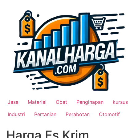
Lewati
ke
konten
Jasa
Material
Obat
Penginapan
kursus
Industri
Pertanian
Perabotan
Otomotif
Harga Es Krim