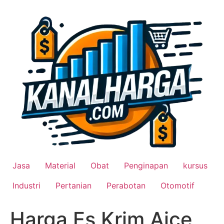
Lewati
ke
konten
Jasa
Material
Obat
Penginapan
kursus
Industri
Pertanian
Perabotan
Otomotif
Harga Es Krim Aice