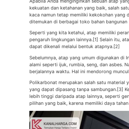
Apabila Anda menginginkan sebuah atap yan
kekuatan dan ketahanan yang baik, salah satu
kaca namun tetap memiliki kekokohan yang dia
ditemukan di berbagai toko bahan bangunan se
Seperti yang kita ketahui, atap memiliki per
pengaruh lingkungan lainnya.[1] Selain itu, 
dapat dikenali melalui bentuk atapnya.[2]
Sebelumnya, atap yang umum digunakan di Indo
alami seperti ijuk, rumbia, seng, dan asbes.
berjalannya waktu. Hal ini mendorong munculn
Polikarbonat merupakan salah satu material 
yang dapat dipasang tanpa sambungan.[3] Ke
lebih tinggi daripada atap lainnya, seperti g
pilihan yang baik, karena memiliki daya tahan