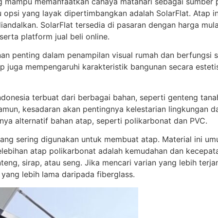
g mampu memanfaatkan cahaya matahari sebagai sumber pe
 opsi yang layak dipertimbangkan adalah SolarFlat. Atap in
ndalkan. SolarFlat tersedia di pasaran dengan harga mulai
rta platform jual beli online.
anan penting dalam penampilan visual rumah dan berfungsi 
atap juga mempengaruhi karakteristik bangunan secara estet
nesia terbuat dari berbagai bahan, seperti genteng tanah 
 Namun, kesadaran akan pentingnya kelestarian lingkungan 
ya alternatif bahan atap, seperti polikarbonat dan PVC.
yang sering digunakan untuk membuat atap. Material ini u
lebihan atap polikarbonat adalah kemudahan dan kecepat
enteng, sirap, atau seng. Jika mencari varian yang lebih ter
 yang lebih lama daripada fiberglass.