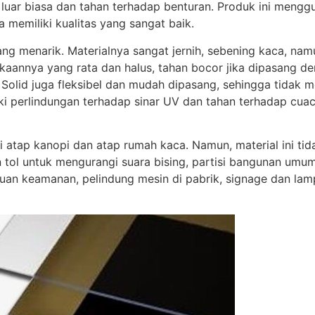
 luar biasa dan tahan terhadap benturan. Produk ini meng
 memiliki kualitas yang sangat baik.
ang menarik. Materialnya sangat jernih, sebening kaca, namu
mukaannya yang rata dan halus, tahan bocor jika dipasang d
uff Solid juga fleksibel dan mudah dipasang, sehingga tidak
ki perlindungan terhadap sinar UV dan tahan terhadap cuac
 atap kanopi dan atap rumah kaca. Namun, material ini tid
 tol untuk mengurangi suara bising, partisi bangunan umu
uan keamanan, pelindung mesin di pabrik, signage dan lam