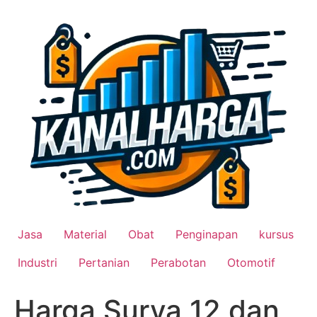
Lewati
ke
konten
Jasa
Material
Obat
Penginapan
kursus
Industri
Pertanian
Perabotan
Otomotif
Harga Surya 12 dan