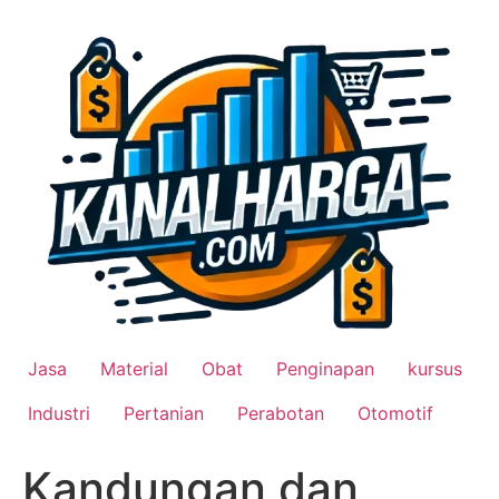
Lewati
ke
konten
Jasa
Material
Obat
Penginapan
kursus
Industri
Pertanian
Perabotan
Otomotif
Kandungan dan