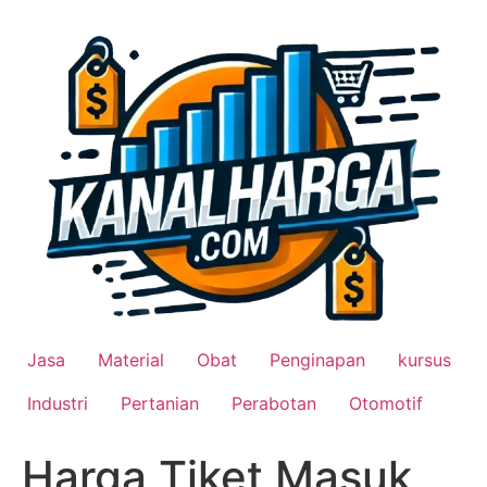
Lewati
ke
konten
Jasa
Material
Obat
Penginapan
kursus
Industri
Pertanian
Perabotan
Otomotif
Harga Tiket Masuk