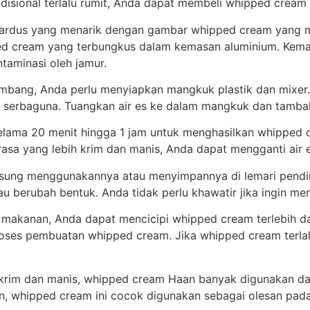
radisional terlalu rumit, Anda dapat membeli whipped crea
kardus yang menarik dengan gambar whipped cream yang
 cream yang terbungkus dalam kemasan aluminium. Kemas
taminasi oleh jamur.
ng, Anda perlu menyiapkan mangkuk plastik dan mixer. J
serbaguna. Tuangkan air es ke dalam mangkuk dan tamba
elama 20 menit hingga 1 jam untuk menghasilkan whippe
 rasa yang lebih krim dan manis, Anda dapat mengganti air
ngsung menggunakannya atau menyimpannya di lemari pendi
au berubah bentuk. Anda tidak perlu khawatir jika ingin 
akanan, Anda dapat mencicipi whipped cream terlebih dah
oses pembuatan whipped cream. Jika whipped cream terlalu
 krim dan manis, whipped cream Haan banyak digunakan da
n, whipped cream ini cocok digunakan sebagai olesan pada 