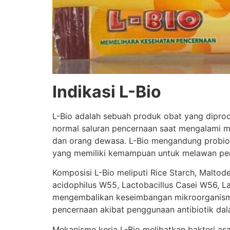
Indikasi L-Bio
L-Bio adalah sebuah produk obat yang dipro
normal saluran pencernaan saat mengalami ma
dan orang dewasa. L-Bio mengandung probiotik
yang memiliki kemampuan untuk melawan per
Komposisi L-Bio meliputi Rice Starch, Maltode
acidophilus W55, Lactobacillus Casei W56, La
mengembalikan keseimbangan mikroorganisme 
pencernaan akibat penggunaan antibiotik da
Mekanisme kerja L-Bio melibatkan bakteri as