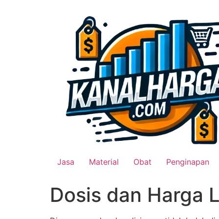
Lewati
ke
konten
Jasa
Material
Obat
Penginapan
Dosis dan Harga L