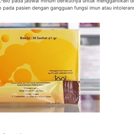
L-Bio pada jadwal minum berikutnya untuk menggantikan do
o pada pasien dengan gangguan fungsi imun atau intolerans