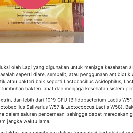
duksi oleh Lapi yang digunakan untuk menjaga kesehatan 
salah seperti diare, sembelit, atau penggunaan antibiotik
 atau bakteri baik seperti Lactobacillus Acidophilus, Lac
tumbuhan bakteri jahat dan menjaga kesehatan sistem pe
xtrin, dan lebih dari 10^9 CFU (Bifidobacterium Lactis W51
ctobacillus Salivarius W57 & Lactococcus Lactis W58). Bak
dalam saluran pencernaan, sehingga dapat meredakan gejal
lam jangka waktu lama.
am laktat yang membantu dalam fermentasi karbohidrat men