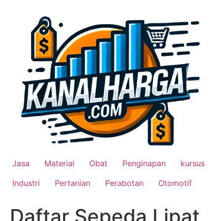
Lewati
ke
konten
Jasa
Material
Obat
Penginapan
kursus
Industri
Pertanian
Perabotan
Otomotif
Daftar Sepeda Lipat